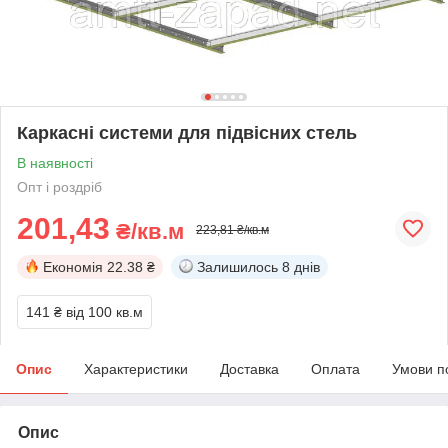
Каркасні системи для підвісних стель
В наявності
Опт і роздріб
201,43
₴/кв.м
223,81 ₴/кв.м
Економія
22.38 ₴
Залишилось
8 днів
141 ₴
від 100 кв.м
Опис
Характеристики
Доставка
Оплата
Умови п
Опис