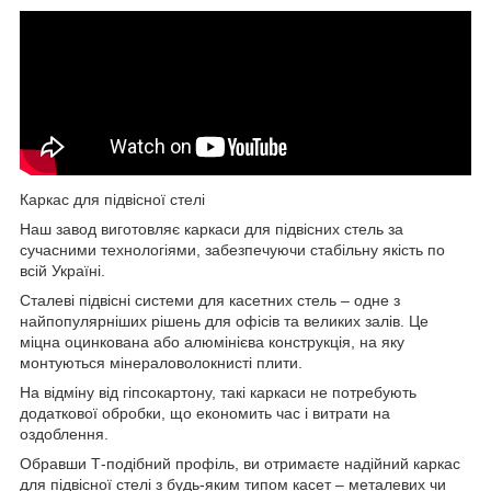
Каркас для підвісної стелі
Наш завод виготовляє каркаси для підвісних стель за
сучасними технологіями, забезпечуючи стабільну якість по
всій Україні.
Сталеві підвісні системи для касетних стель – одне з
найпопулярніших рішень для офісів та великих залів. Це
міцна оцинкована або алюмінієва конструкція, на яку
монтуються мінераловолокнисті плити.
На відміну від гіпсокартону, такі каркаси не потребують
додаткової обробки, що економить час і витрати на
оздоблення.
Обравши Т-подібний профіль, ви отримаєте надійний каркас
для підвісної стелі з будь-яким типом касет – металевих чи