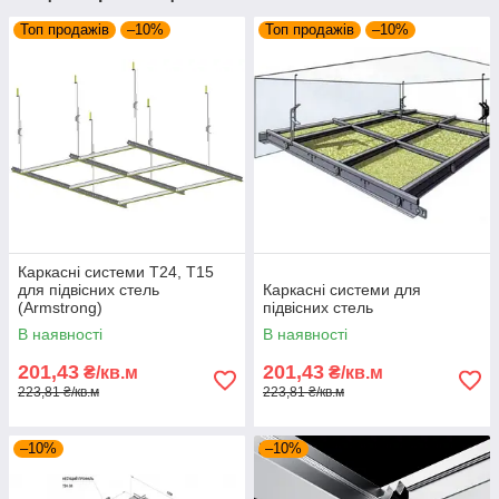
Топ продажів
–10%
Топ продажів
–10%
Каркасні системи Т24, Т15
для підвісних стель
Каркасні системи для
(Armstrong)
підвісних стель
В наявності
В наявності
201,43
201,43
₴/кв.м
₴/кв.м
223,81 ₴/кв.м
223,81 ₴/кв.м
–10%
–10%