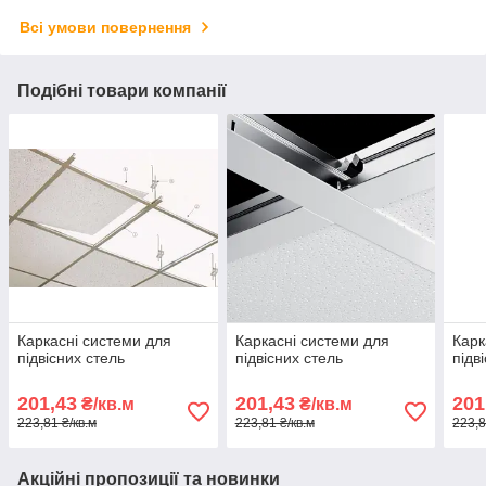
Всі умови повернення
Подібні товари компанії
Каркасні системи для
Каркасні системи для
Карк
підвісних стель
підвісних стель
підв
201,43
201,43
201
₴/кв.м
₴/кв.м
223,81 ₴/кв.м
223,81 ₴/кв.м
223,8
Акційні пропозиції та новинки