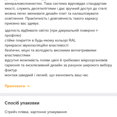
мінераловолокнистих. Така система відповідає стандартам
якості, служить десятиліттями і дає зручний доступ до стелі:
можна легко змінювати дизайн плит та налаштовувати
освітлення. Практичність і довговічність такого каркасу
приємно вас здивує.
здатність відбивати світло (при дзеркальній поверхні т-
профілю)
стійке покриття в будь-якому кольорі RAL
прекрасні звукоізоляційні властивості
безпечні, міцні та володіють високими вогнетривкими
властивостями
відсутня можливість появи цвілі й грибкових мікроорганізмів
гармонія та ексклюзивний дизайн за рахунок широкого вибору
фактур
монтаж швидкий і легкий, що економить ваш час
Приховати
Спосіб упаковки
Стрейч плівка, картонне упакування