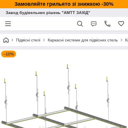
Замовляйте грильято зі знижкою -30%
Завод будівельних рішень "АМТТ ЗАХІД"
Підвісні стелі
Каркасні системи для підвісних стель
К
–10%