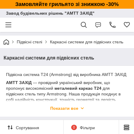
Замовляйте грильято зі знижкою -30%
Завод будівельних рішень "АМТТ ЗАХІД"
Підвісні стелі
Каркасні системи для підвісних стель
Каркасні системи для підвісних стель
Підвісна система Т24 (Armstrong) від виробника АМТТ ЗАХІД
АМТТ ЗАХІД
— провідний український виробник, що
пропонує високоякісний
металевий каркас Т24
для
підвісних стель типу Armstrong. Наша продукція поєднує в
собі надійність конструкції, точність геометрії та легкість
монтажу.
Показати все
Переваги каркасу Т24 від АМТТ ЗАХІД
Висока несуча здатність:
Профіль витримує значні
навантаження, що дозволяє використовувати важкі
Сортування
0
Фільтри
акустичні або гіпсові плити.