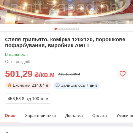
Стеля грильято, комірка 120х120, порошкове
пофарбування, виробник АМТТ
В наявності
Опт і роздріб
501,29
₴/кв.м
716,13 ₴/кв.м
Економія
214.84 ₴
Залишилось
7 днів
456,53 ₴
від 100 кв.м
Опис
Характеристики
Доставка
Оплата
Умови п