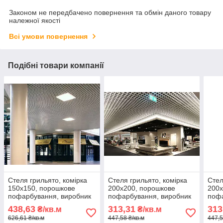
Законом не передбачено повернення та обмін даного товару
належної якості
Всі умови повернення
Подібні товари компанії
Стеля грильято, комірка
Стеля грильято, комірка
Стел
150х150, порошкове
200х200, порошкове
200х
пофарбування, виробник
пофарбування, виробник
пофа
АМТТ
АМТТ
АМТ
438,63
313,31
313
₴/кв.м
₴/кв.м
626,61 ₴/кв.м
447,58 ₴/кв.м
447,5