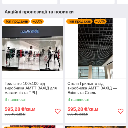
Акційні пропозиції та новинки
Топ продажів
–30%
Топ продажів
–30%
Грильято 100х100 від
Стеля Грильято від
виробника АМТТ ЗАХІД для
виробника АМТТ ЗАХІД —
магазинів та ТРЦ
Якість та Стиль
В наявності
В наявності
595,28
595,28
₴/кв.м
₴/кв.м
850,40 ₴/кв.м
850,40 ₴/кв.м