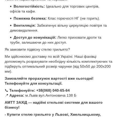
Вологостійкість:
Ідеально для торгових центрів,
офісів та кафе.
Пожежна безпека:
Клас горючості НГ (не горить).
Вентиляція:
Забезпечує вільну циркуляцію повітря та
димовидалення.
Доступ до комунікацій:
Легко приховати дроти та
труби, залишаючи до них доступ.
Як замовити підвісну стелю грильято?
Ми здійснюємо доставку по всій Україні. Наші фахівці
допоможуть розрахувати необхідну кількість комплектуючих та
підберуть оптимальний розмір чарунки (від 50х50 до 200х200
мм).
Замовляйте прорахунок вартості вже сьогодні!
Телефонуйте для консультації.
📞
Телефонуйте:
+38(068) 040-65-64
📍
Адреса:
м.Львів вул.Антоновича 138 Б
АМТТ ЗАХІД — надійні стельові системи для вашого
бізнесу!
- Купити стелю грильято у Львові, Хмельницькому,