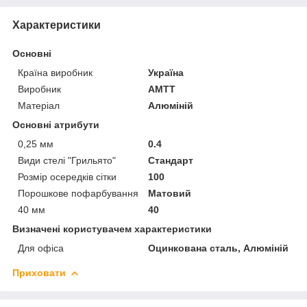
Характеристики
Основні
Країна виробник
Україна
Виробник
АМТТ
Матеріал
Алюміній
Основні атрибути
0,25 мм
0.4
Види стелі "Грильято"
Стандарт
Розмір осередків сітки
100
Порошкове пофарбування
Матовий
40 мм
40
Визначені користувачем характеристики
Для офіса
Оцинкована сталь, Алюміній
Приховати