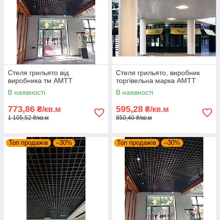
Стеля грильято від
Стеля грильято, виробник
виробника тм АМТТ
торгівельна марка АМТТ
В наявності
В наявності
773,86
595,28
₴/кв.м
₴/кв.м
1 105,52 ₴/кв.м
850,40 ₴/кв.м
Топ продажів
–30%
Топ продажів
–30%