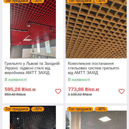
Топ продажів
–30%
Топ продажів
–30%
Грильято у Львові та Західній
Комплексне постачання
Україні: підвісні стелі від
стельових систем грильято
виробника АМТТ ЗАХІД
від АМТТ ЗАХІД
В наявності
В наявності
595,28
773,86
₴/кв.м
₴/кв.м
850,40 ₴/кв.м
1 105,52 ₴/кв.м
Топ продажів
–30%
Топ продажів
–30%