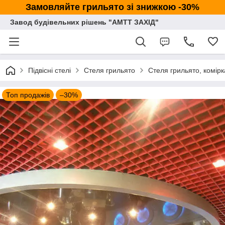
Замовляйте грильято зі знижкою -30%
Завод будівельних рішень "АМТТ ЗАХІД"
Підвісні стелі
Стеля грильято
Стеля грильято, комі
Топ продажів
–30%