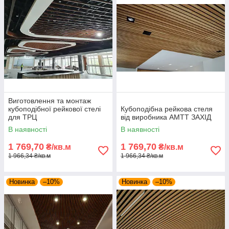
Виготовлення та монтаж
кубоподібної рейкової стелі
Кубоподібна рейкова стеля
для ТРЦ
від виробника АМТТ ЗАХІД
В наявності
В наявності
1 769,70
1 769,70
₴/кв.м
₴/кв.м
1 966,34 ₴/кв.м
1 966,34 ₴/кв.м
Новинка
–10%
Новинка
–10%