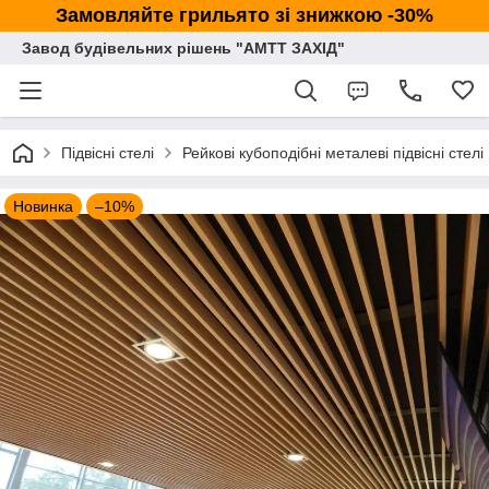
Замовляйте грильято зі знижкою -30%
Завод будівельних рішень "АМТТ ЗАХІД"
Підвісні стелі
Рейкові кубоподібні металеві підвісні стелі
Новинка
–10%