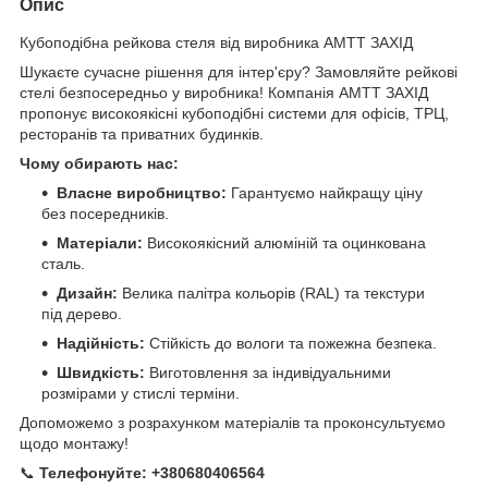
Опис
Кубоподібна рейкова стеля від виробника АМТТ ЗАХІД
Шукаєте сучасне рішення для інтер'єру? Замовляйте рейкові
стелі безпосередньо у виробника! Компанія АМТТ ЗАХІД
пропонує високоякісні кубоподібні системи для офісів, ТРЦ,
ресторанів та приватних будинків.
Чому обирають нас:
Власне виробництво:
Гарантуємо найкращу ціну
без посередників.
Матеріали:
Високоякісний алюміній та оцинкована
сталь.
Дизайн:
Велика палітра кольорів (RAL) та текстури
під дерево.
Надійність:
Стійкість до вологи та пожежна безпека.
Швидкість:
Виготовлення за індивідуальними
розмірами у стислі терміни.
Допоможемо з розрахунком матеріалів та проконсультуємо
щодо монтажу!
📞
Телефонуйте:
+380680406564