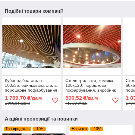
Подібні товари компанії
Кубоподібна стеля
Стеля грильято, комірка
Стел
100х35, оцинкована сталь,
120х120, порошкове
60х6
порошкове пофарбування
пофарбування, виробник
пофа
АМТТ
АМТ
1 769,70
500,52
1 0
₴/кв.м
₴/кв.м
1 966,34 ₴/кв.м
715,03 ₴/кв.м
1 474
Акційні пропозиції та новинки
Топ продажів
–10%
Новинка
–10%