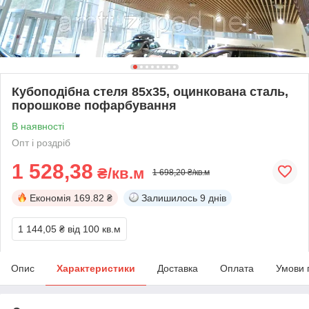
Кубоподібна стеля 85х35, оцинкована сталь,
порошкове пофарбування
В наявності
Опт і роздріб
1 528,38
₴/кв.м
1 698,20 ₴/кв.м
Економія
169.82 ₴
Залишилось
9 днів
1 144,05 ₴
від 100 кв.м
Опис
Характеристики
Доставка
Оплата
Умови 