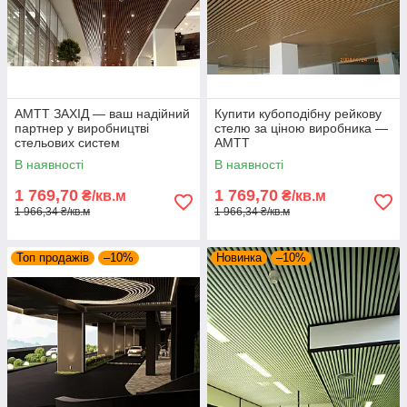
АМТТ ЗАХІД — ваш надійний
Купити кубоподібну рейкову
партнер у виробництві
стелю за ціною виробника —
стельових систем
АМТТ
В наявності
В наявності
1 769,70
1 769,70
₴/кв.м
₴/кв.м
1 966,34 ₴/кв.м
1 966,34 ₴/кв.м
Топ продажів
–10%
Новинка
–10%