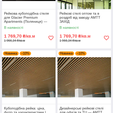
Рейкова кубоподібна стеля
Рейкові стелі оптом та в
для Glacier Premium
роздріб від заводу АМТТ
Apartments (Поляниця) —
ЗАХІД
АМТТ ЗАХІД
В наявності
В наявності
1 769,70
1 769,70
₴/кв.м
₴/кв.м
1 966,34 ₴/кв.м
1 966,34 ₴/кв.м
Новинка
–10%
Новинка
–10%
Кубоподібна рейка: ціна,
Дизайнерські рейкові стелі
фото та характеристики |
для офісів та ТЦ — АМТТ