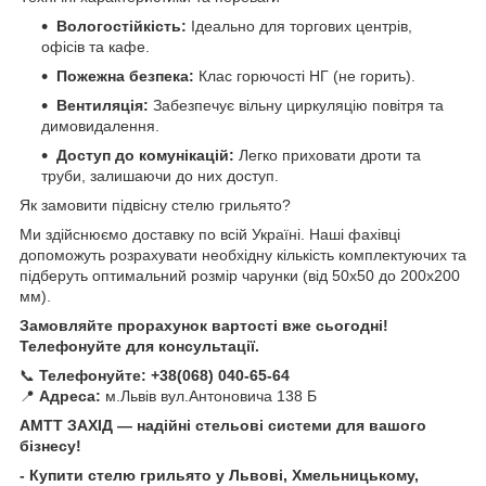
Вологостійкість:
Ідеально для торгових центрів,
офісів та кафе.
Пожежна безпека:
Клас горючості НГ (не горить).
Вентиляція:
Забезпечує вільну циркуляцію повітря та
димовидалення.
Доступ до комунікацій:
Легко приховати дроти та
труби, залишаючи до них доступ.
Як замовити підвісну стелю грильято?
Ми здійснюємо доставку по всій Україні. Наші фахівці
допоможуть розрахувати необхідну кількість комплектуючих та
підберуть оптимальний розмір чарунки (від 50х50 до 200х200
мм).
Замовляйте прорахунок вартості вже сьогодні!
Телефонуйте для консультації.
📞
Телефонуйте:
+38(068) 040-65-64
📍
Адреса:
м.Львів вул.Антоновича 138 Б
АМТТ ЗАХІД — надійні стельові системи для вашого
бізнесу!
- Купити стелю грильято у Львові, Хмельницькому,