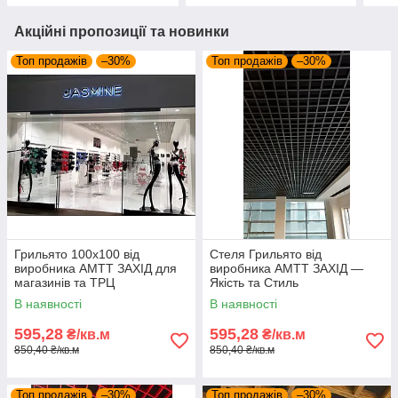
Акційні пропозиції та новинки
Топ продажів
–30%
Топ продажів
–30%
Грильято 100х100 від
Стеля Грильято від
виробника АМТТ ЗАХІД для
виробника АМТТ ЗАХІД —
магазинів та ТРЦ
Якість та Стиль
В наявності
В наявності
595,28
595,28
₴/кв.м
₴/кв.м
850,40 ₴/кв.м
850,40 ₴/кв.м
Топ продажів
–30%
Топ продажів
–30%