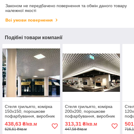
Законом не передбачено повернення та обмін даного товару
належної якості
Всі умови повернення
Подібні товари компанії
Стеля грильято, комірка
Стеля грильято, комірка
Стел
150х150, порошкове
200х200, порошкове
120х
пофарбування, виробник
пофарбування, виробник
пофа
АМТТ
АМТТ
АМТ
438,63
313,31
501
₴/кв.м
₴/кв.м
626,61 ₴/кв.м
447,58 ₴/кв.м
716,1