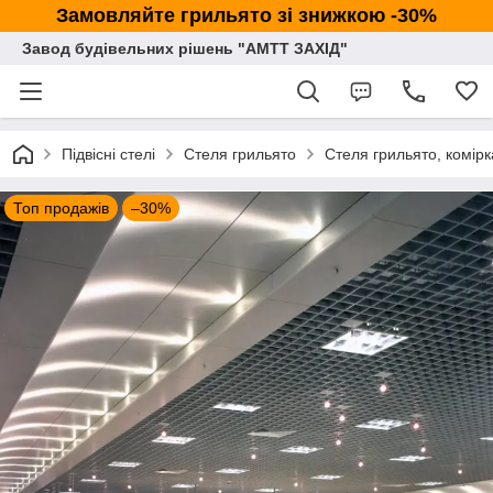
Замовляйте грильято зі знижкою -30%
Завод будівельних рішень "АМТТ ЗАХІД"
Підвісні стелі
Стеля грильято
Стеля грильято, комі
Топ продажів
–30%