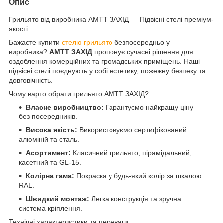
Опис
Грильято від виробника АМТТ ЗАХІД — Підвісні стелі преміум-
якості
Бажаєте купити
стелю грильято
безпосередньо у
виробника?
АМТТ ЗАХІД
пропонує сучасні рішення для
оздоблення комерційних та громадських приміщень. Наші
підвісні стелі поєднують у собі естетику, пожежну безпеку та
довговічність.
Чому варто обрати грильято АМТТ ЗАХІД?
Власне виробництво:
Гарантуємо найкращу ціну
без посередників.
Висока якість:
Використовуємо сертифікований
алюміній та сталь.
Асортимент:
Класичний грильято, пірамідальний,
касетний та GL-15.
Колірна гама:
Покраска у будь-який колір за шкалою
RAL.
Швидкий монтаж:
Легка конструкція та зручна
система кріплення.
Технічні характеристики та переваги