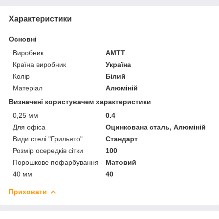
Характеристики
Основні
Виробник
АМТТ
Країна виробник
Україна
Колір
Білий
Матеріал
Алюміній
Визначені користувачем характеристики
0,25 мм
0.4
Для офіса
Оцинкована сталь, Алюміній
Види стелі "Грильято"
Стандарт
Розмір осередків сітки
100
Порошкове пофарбування
Матовий
40 мм
40
Приховати