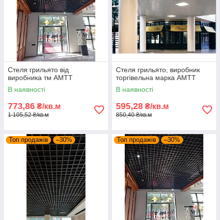
Стеля грильято від
Стеля грильято, виробник
виробника тм АМТТ
торгівельна марка АМТТ
В наявності
В наявності
773,86
595,28
₴/кв.м
₴/кв.м
1 105,52 ₴/кв.м
850,40 ₴/кв.м
Топ продажів
–30%
Топ продажів
–30%