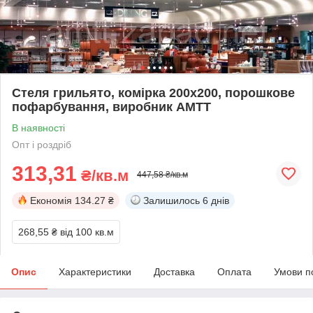
Стеля грильято, комірка 200х200, порошкове
пофарбування, виробник АМТТ
В наявності
Опт і роздріб
313,31
₴/кв.м
447,58 ₴/кв.м
Економія
134.27 ₴
Залишилось
6 днів
268,55 ₴
від 100 кв.м
Опис
Характеристики
Доставка
Оплата
Умови п