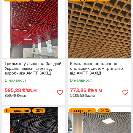
Грильято у Львові та Західній
Комплексне постачання
Україні: підвісні стелі від
стельових систем грильято
виробника АМТТ ЗАХІД
від АМТТ ЗАХІД
В наявності
В наявності
595,28
773,86
₴/кв.м
₴/кв.м
850,40 ₴/кв.м
1 105,52 ₴/кв.м
Топ продажів
–30%
Топ продажів
–30%