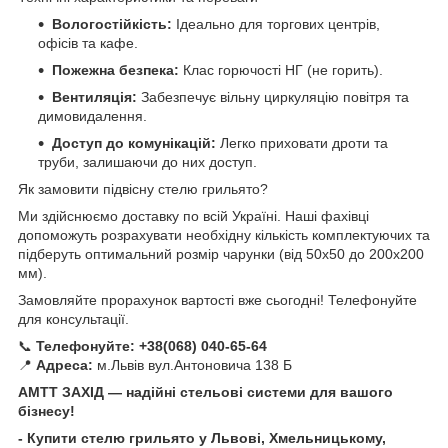
Вологостійкість:
Ідеально для торгових центрів,
офісів та кафе.
Пожежна безпека:
Клас горючості НГ (не горить).
Вентиляція:
Забезпечує вільну циркуляцію повітря та
димовидалення.
Доступ до комунікацій:
Легко приховати дроти та
труби, залишаючи до них доступ.
Як замовити підвісну стелю грильято?
Ми здійснюємо доставку по всій Україні. Наші фахівці
допоможуть розрахувати необхідну кількість комплектуючих та
підберуть оптимальний розмір чарунки (від 50х50 до 200х200
мм).
Замовляйте прорахунок вартості вже сьогодні! Телефонуйте
для консультації.
📞
Телефонуйте:
+38(068) 040-65-64
📍
Адреса:
м.Львів вул.Антоновича 138 Б
АМТТ ЗАХІД — надійні стельові системи для вашого
бізнесу!
- Купити стелю грильято у Львові, Хмельницькому,