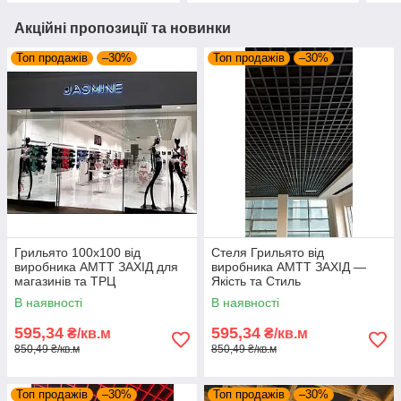
Акційні пропозиції та новинки
Топ продажів
–30%
Топ продажів
–30%
Грильято 100х100 від
Стеля Грильято від
виробника АМТТ ЗАХІД для
виробника АМТТ ЗАХІД —
магазинів та ТРЦ
Якість та Стиль
В наявності
В наявності
595,34
595,34
₴/кв.м
₴/кв.м
850,49 ₴/кв.м
850,49 ₴/кв.м
Топ продажів
–30%
Топ продажів
–30%