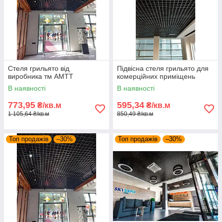
Стеля грильято від
Підвісна стеля грильято для
виробника тм АМТТ
комерційних приміщень
В наявності
В наявності
773,95
595,34
₴/кв.м
₴/кв.м
1 105,64 ₴/кв.м
850,49 ₴/кв.м
Топ продажів
–30%
Топ продажів
–30%