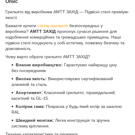
Опис
Грильято від виробника АМТТ ЗАХІД — Підвісні стелі преміум-
якості
Бажаєте купити
стелю грильято
безпосередньо у
виробника?
АМТТ ЗАХІД
пропонує сучасні рішення для
оздоблення комерційних та громадських приміщень. Наші
підвісні стелі поєднують у собі естетику, пожежну безпеку та
довговічність.
Чому варто обрати грильято АМТТ ЗАХІД?
Власне виробництво:
Гарантуємо найкращу ціну
без посередників.
Висока якість:
Використовуємо сертифікований
алюміній та сталь.
Асортимент:
Класичний грильято, пірамідальний,
касетний та GL-15.
Колірна гама:
Покраска у будь-який колір за шкалою
RAL.
Швидкий монтаж:
Легка конструкція та зручна
система кріплення.
Технічні характеристики та переваги