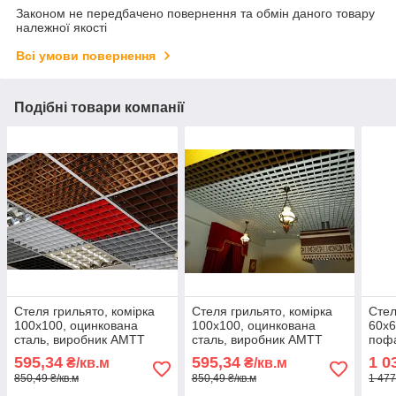
Законом не передбачено повернення та обмін даного товару
належної якості
Всі умови повернення
Подібні товари компанії
Стеля грильято, комірка
Стеля грильято, комірка
Стел
100х100, оцинкована
100х100, оцинкована
60х6
сталь, виробник АМТТ
сталь, виробник АМТТ
пофа
АМТ
595,34
595,34
1 0
₴/кв.м
₴/кв.м
850,49 ₴/кв.м
850,49 ₴/кв.м
1 477