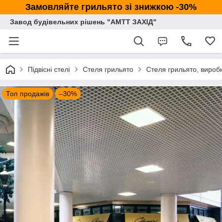
Замовляйте грильято зі знижкою -30%
Завод будівельних рішень "АМТТ ЗАХІД"
Підвісні стелі
Стеля грильято
Стеля грильято, вироб
Топ продажів
–30%