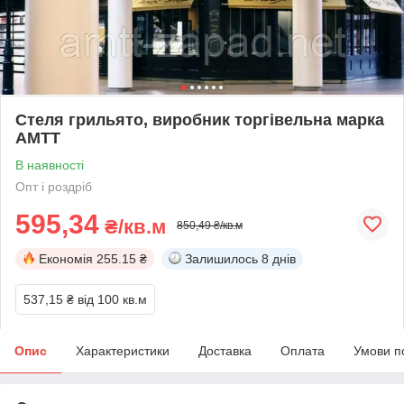
Стеля грильято, виробник торгівельна марка
АМТТ
В наявності
Опт і роздріб
595,34
₴/кв.м
850,49 ₴/кв.м
Економія
255.15 ₴
Залишилось
8 днів
537,15 ₴
від 100 кв.м
Опис
Характеристики
Доставка
Оплата
Умови п