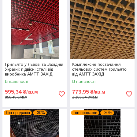
Грильято у Львові та Західній
Комплексне постачання
Україні: підвісні стелі від
стельових систем грильято
виробника АМТТ ЗАХІД
від АМТТ ЗАХІД
В наявності
В наявності
595,34
773,95
₴/кв.м
₴/кв.м
850,49 ₴/кв.м
1 105,64 ₴/кв.м
Топ продажів
–30%
Топ продажів
–30%