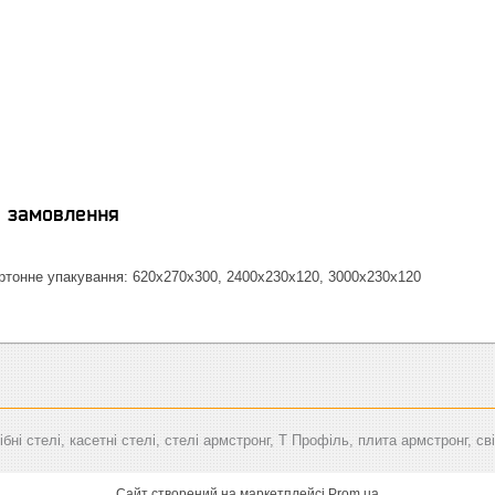
я замовлення
тонне упакування: 620х270х300, 2400х230х120, 3000х230х120
бні стелі, касетні стелі, стелі армстронг, Т Профіль, плита армстронг, с
Сайт створений на маркетплейсі
Prom.ua