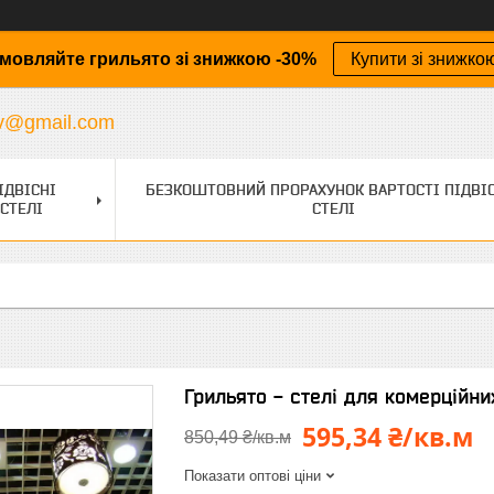
мовляйте грильято зі знижкою -30%
Купити зі знижко
v@gmail.com
ІДВІСНІ
БЕЗКОШТОВНИЙ ПРОРАХУНОК ВАРТОСТІ ПІДВІ
СТЕЛІ
СТЕЛІ
Грильято - стелі для комерційн
595,34 ₴/кв.м
850,49 ₴/кв.м
Показати оптові ціни