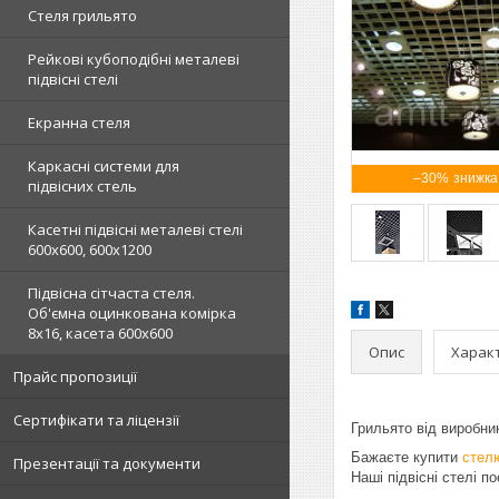
Стеля грильято
Рейкові кубоподібні металеві
підвісні стелі
Екранна стеля
Каркасні системи для
–30%
підвісних стель
Касетні підвісні металеві стелі
600х600, 600х1200
Підвісна сітчаста стеля.
Об'ємна оцинкована комірка
8х16, касета 600х600
Опис
Харак
Прайс пропозиції
Сертифікати та ліцензії
Грильято від виробни
Бажаєте купити
стел
Презентації та документи
Наші підвісні стелі п