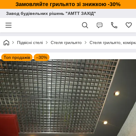
Замовляйте грильято зі знижкою -30%
Завод будівельних рішень "АМТТ ЗАХІД"
Підвісні стелі
Стеля грильято
Стеля грильято, комі
Топ продажів
–30%