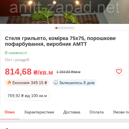
Стеля грильято, комірка 75х75, порошкове
пофарбування, виробник АМТТ
В наявності
Опт і роздріб
814,68
₴/кв.м
1 163,83 ₴/кв.м
Економія
349.15 ₴
Залишилось
8 днів
769,92 ₴
від 100 кв.м
Опис
Характеристики
Доставка
Оплата
Умови п