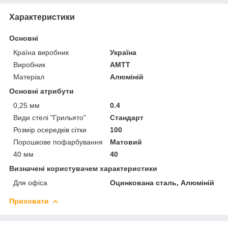
Характеристики
Основні
Країна виробник
Україна
Виробник
АМТТ
Матеріал
Алюміній
Основні атрибути
0,25 мм
0.4
Види стелі "Грильято"
Стандарт
Розмір осередків сітки
100
Порошкове пофарбування
Матовий
40 мм
40
Визначені користувачем характеристики
Для офіса
Оцинкована сталь, Алюміній
Приховати