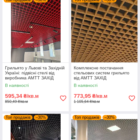
Грильято у Львові та Західній
Комплексне постачання
Україні: підвісні стелі від
стельових систем грильято
виробника АМТТ ЗАХІД
від АМТТ ЗАХІД
В наявності
В наявності
595,34
773,95
₴/кв.м
₴/кв.м
850,49 ₴/кв.м
1 105,64 ₴/кв.м
Топ продажів
–30%
Топ продажів
–30%