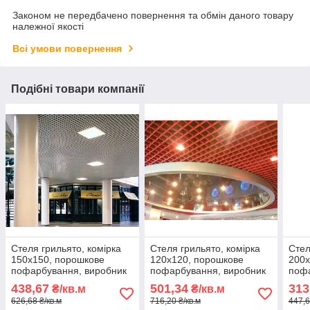
Законом не передбачено повернення та обмін даного товару
належної якості
Всі умови повернення
Подібні товари компанії
Стеля грильято, комірка
Стеля грильято, комірка
Стел
150х150, порошкове
120х120, порошкове
200х
пофарбування, виробник
пофарбування, виробник
пофа
АМТТ
АМТТ
АМТ
438,67
501,34
313
₴/кв.м
₴/кв.м
626,68 ₴/кв.м
716,20 ₴/кв.м
447,6