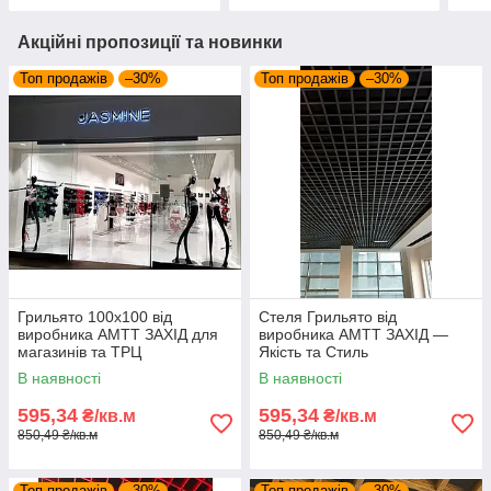
Акційні пропозиції та новинки
Топ продажів
–30%
Топ продажів
–30%
Грильято 100х100 від
Стеля Грильято від
виробника АМТТ ЗАХІД для
виробника АМТТ ЗАХІД —
магазинів та ТРЦ
Якість та Стиль
В наявності
В наявності
595,34
595,34
₴/кв.м
₴/кв.м
850,49 ₴/кв.м
850,49 ₴/кв.м
Топ продажів
–30%
Топ продажів
–30%