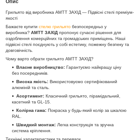
Опис
Грильято від виробника АМТТ ЗАХІД — Підвісні стелі преміум-
якості
Бажаєте купити
стелю грильято
безпосередньо у
виробника?
АМТТ ЗАХІД
пропонує сучасні рішення для
оздоблення комерційних та громадських приміщень. Наші
підвісні стелі поєднують у собі естетику, пожежну безпеку та
довговічність.
Чому варто обрати грильято АМТТ ЗАХІД?
Власне виробництво:
Гарантуємо найкращу ціну
без посередників.
Висока якість:
Використовуємо сертифікований
алюміній та сталь.
Асортимент:
Класичний грильято, пірамідальний,
касетний та GL-15.
Колірна гама:
Покраска у будь-який колір за шкалою
RAL.
Швидкий монтаж:
Легка конструкція та зручна
система кріплення.
Технічні характеристики та переваги