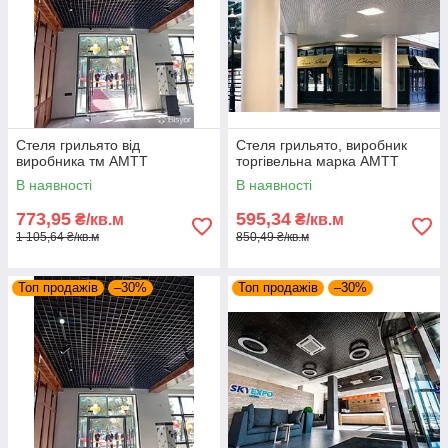
Стеля грильято від
Стеля грильято, виробник
виробника тм АМТТ
торгівельна марка АМТТ
В наявності
В наявності
773,95
595,34
₴/кв.м
₴/кв.м
1 105,64 ₴/кв.м
850,49 ₴/кв.м
Топ продажів
–30%
Топ продажів
–30%