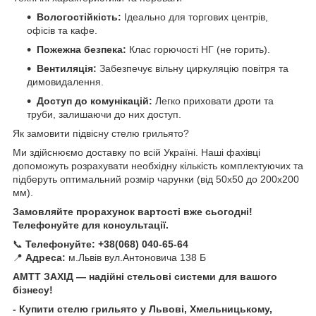
Вологостійкість:
Ідеально для торгових центрів,
офісів та кафе.
Пожежна безпека:
Клас горючості НГ (не горить).
Вентиляція:
Забезпечує вільну циркуляцію повітря та
димовидалення.
Доступ до комунікацій:
Легко приховати дроти та
труби, залишаючи до них доступ.
Як замовити підвісну стелю грильято?
Ми здійснюємо доставку по всій Україні. Наші фахівці
допоможуть розрахувати необхідну кількість комплектуючих та
підберуть оптимальний розмір чарунки (від 50х50 до 200х200
мм).
Замовляйте прорахунок вартості вже сьогодні!
Телефонуйте для консультації.
📞
Телефонуйте:
+38(068) 040-65-64
📍
Адреса:
м.Львів вул.Антоновича 138 Б
АМТТ ЗАХІД — надійні стельові системи для вашого
бізнесу!
- Купити стелю грильято у Львові, Хмельницькому,